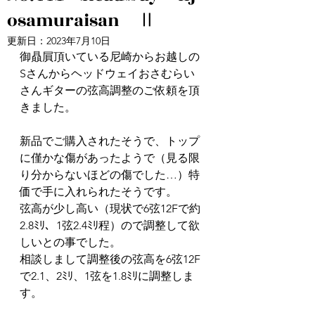
osamuraisan Ⅱ
更新日：
2023年7月10日
御贔屓頂いている尼崎からお越しの
Sさんからヘッドウェイおさむらい
さんギターの弦高調整のご依頼を頂
きました。
新品でご購入されたそうで、トップ
に僅かな傷があったようで（見る限
り分からないほどの傷でした…）特
価で手に入れられたそうです。
弦高が少し高い（現状で6弦12Fで約
2.8ﾐﾘ、1弦2.4ﾐﾘ程）ので調整して欲
しいとの事でした。
相談しまして調整後の弦高を6弦12F
で2.1、2ﾐﾘ、1弦を1.8ﾐﾘに調整しま
す。