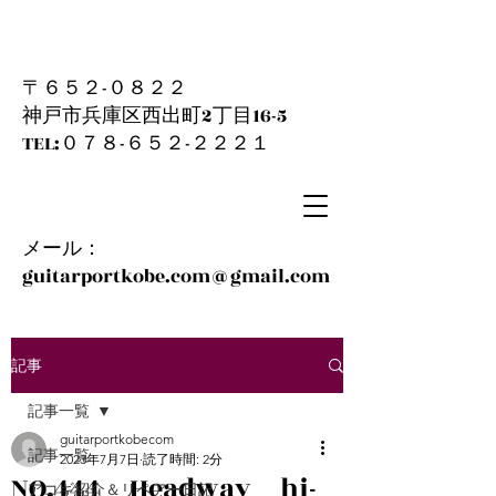
〒６５２-０８２２
神戸市兵庫区西出町2丁目16-5
​TEL:０７８-６５２-２２２１
メール：
guitarportkobe.com@gmail.com
記事
記事一覧
guitarportkobecom
記事一覧
2023年7月7日
読了時間: 2分
NO.444 Headway hj-
アコギ紹介＆リペアー日記