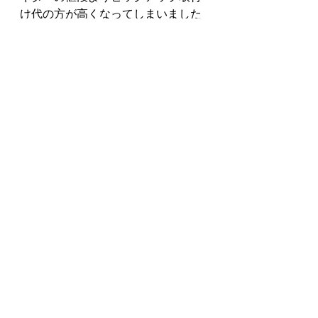
け代の方が高くなってしまいました
が、更に実践に対応したHさんお気
に入りのギターになれば嬉しく思い
ます。
いつも御贔屓ありがとうございま
す。
すべて表示
最新記事