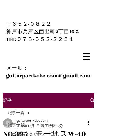
〒６５２-０８２２
神戸市兵庫区西出町2丁目16-5
​TEL:０７８-６５２-２２２１
メール：
guitarportkobe.com@gmail.com
記事
記事一覧
guitarportkobecom
記事一覧
2022年12月5日
読了時間: 2分
NO.395 モーリスW-40
アコギ紹介＆リペアー日記