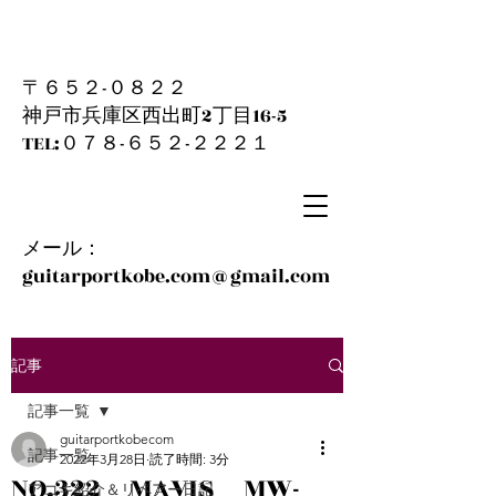
〒６５２-０８２２
神戸市兵庫区西出町2丁目16-5
​TEL:０７８-６５２-２２２１
メール：
guitarportkobe.com@gmail.com
記事
記事一覧
guitarportkobecom
記事一覧
2022年3月28日
読了時間: 3分
NO.322 MAVIS MW-
アコギ紹介＆リペアー日記