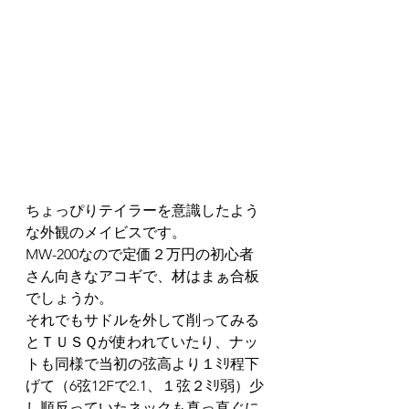
ちょっぴりテイラーを意識したよう
な外観のメイビスです。
MW-200なので定価２万円の初心者
さん向きなアコギで、材はまぁ合板
でしょうか。
それでもサドルを外して削ってみる
とＴＵＳＱが使われていたり、ナッ
トも同様で当初の弦高より１ﾐﾘ程下
げて（6弦12Fで2.1、１弦２ﾐﾘ弱）少
し順反っていたネックも真っ直ぐに