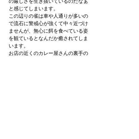
の厳しさを生き抜いているのだなぁ
と感じてしまいます。
この辺りの雀は車や人通りが多いの
で流石に警戒心が強くて中々近づけ
ませんが、無心に餌を食べている姿
を観ているとなんだか癒されてしま
います。
お店の近くのカレー屋さんの裏手の
軒先でもお米を貰っているみたいで
近所の人たちに可愛がられているみ
たいです。
すずめは以前に比べて環境の変化で
数が激減しているらしくて今や絶滅
危惧種のようになっているってのを
聞いていたので、自然に逆らって餌
をやるのも少し気が引ける感じもあ