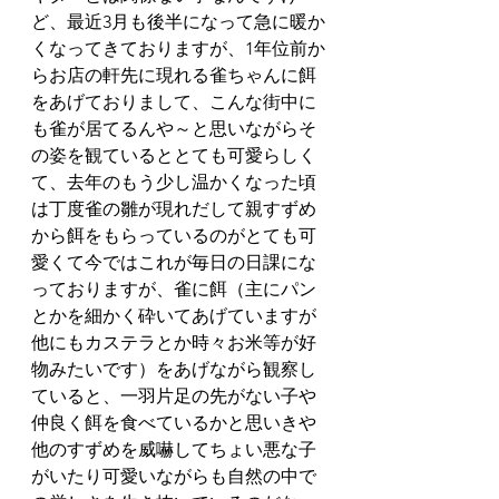
ど、最近3月も後半になって急に暖か
くなってきておりますが、1年位前か
らお店の軒先に現れる雀ちゃんに餌
をあげておりまして、こんな街中に
も雀が居てるんや～と思いながらそ
の姿を観ているととても可愛らしく
て、去年のもう少し温かくなった頃
は丁度雀の雛が現れだして親すずめ
から餌をもらっているのがとても可
愛くて今ではこれが毎日の日課にな
っておりますが、雀に餌（主にパン
とかを細かく砕いてあげていますが
他にもカステラとか時々お米等が好
物みたいです）をあげながら観察し
ていると、一羽片足の先がない子や
仲良く餌を食べているかと思いきや
他のすずめを威嚇してちょい悪な子
がいたり可愛いながらも自然の中で