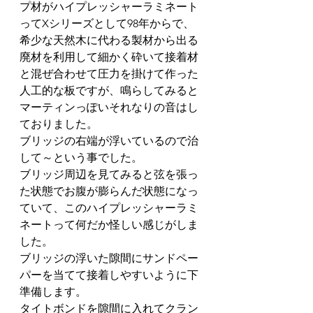
プ材がハイプレッシャーラミネート
ってXシリーズとして98年からで、
希少な天然木に代わる製材から出る
廃材を利用して細かく砕いて接着材
と混ぜ合わせて圧力を掛けて作った
人工的な板ですが、鳴らしてみると
マーティンっぽいそれなりの音はし
ておりました。
ブリッジの右端が浮いているので治
して～という事でした。
ブリッジ周辺を見てみると弦を張っ
た状態でお腹が膨らんだ状態になっ
ていて、このハイプレッシャーラミ
ネートって何だか怪しい感じがしま
した。
ブリッジの浮いた隙間にサンドペー
パーを当てて接着しやすいように下
準備します。
タイトボンドを隙間に入れてクラン