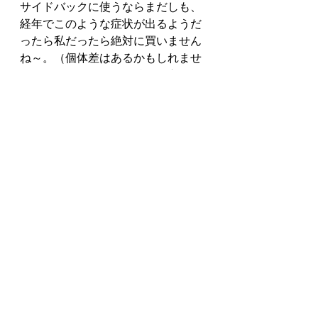
サイドバックに使うならまだしも、
経年でこのような症状が出るようだ
ったら私だったら絶対に買いません
ね～。（個体差はあるかもしれませ
んが…、このギターお持ちの方おら
れましたら気を悪くされたかもです
が、あくまでも私の主観でございま
すので悪しからず）
それでもそこそこバランス良く鳴っ
てるところが何だか憎いな～流石、
マーティン…。
取りに来られたOさんにトップ板の
薄さの事を説明して、最初持って来
てもらった時にお腹が膨らんでる症
状も観て頂いていたので一応、Oさ
んには早めに手放した方が良い
よ〜、と一言忠告しておきました。