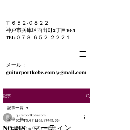
〒６５２-０８２２
神戸市兵庫区西出町2丁目16-5
​TEL:０７８-６５２-２２２１
メール：
guitarportkobe.com@gmail.com
記事
記事一覧
guitarportkobecom
記事一覧
2021年5月11日
読了時間: 3分
NO.218 マーティン
アコギ紹介＆リペアー日記