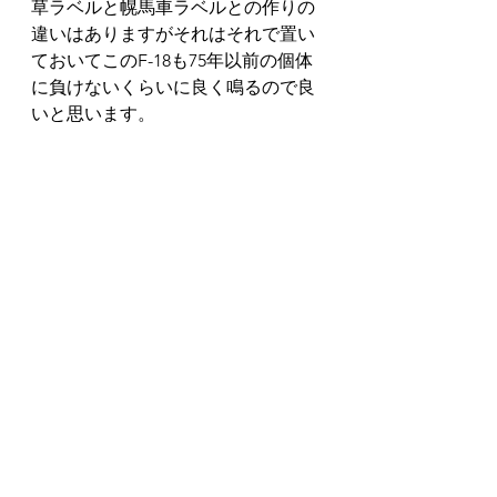
草ラベルと幌馬車ラベルとの作りの
違いはありますがそれはそれで置い
ておいてこのF-18も75年以前の個体
に負けないくらいに良く鳴るので良
いと思います。
あとこのF-18の方が75年式のF-15よ
りネック断面がVがきつめで個人的
にはこちらのネックの方が好みだっ
たりします。
同年代のアコギのヤマハのFGのフォ
ークボディーも好きなんですが当時
圧倒的に売れていたモーリスの方が
ヤマハよりも弦高が低く弾きやすい
個体が多いのと市場に多く価格が安
いので、良さげなFシリーズを見つ
けるとついつい集めてしまいます。
ヤマハのFGばかり集めている尼崎の
ミサイル濱野さんが有名ですが、古
くて安いモーリスだったら私も負け