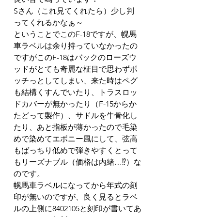
Sさん（これ見てくれたら）少し判
ってくれるかなぁ～
ということでこのF-18ですが、幌馬
車ラベルは余り持っていなかったの
ですがこのF-18はバックのローズウ
ッドがとても奇麗な柾目で思わずポ
ッチっとしてしまい、来た時はペグ
も結構くすんでいたり、トラスロッ
ドカバーが無かったり（F-15からか
たどって製作）、サドルを牛骨化し
たり、あと指板が薄かったので毛染
めで染めてエボニー風にして、弦高
もばっちり低めで弾きやすくとって
もリーズナブル（価格は内緒…⁉）な
のです。
幌馬車ラベルになってから年式の刻
印が無いのですが、良く見るとラベ
ルの上側に8402105と刻印が書いてあ