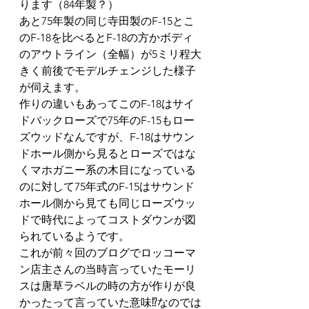
ります（84年製？）
あと75年製の同じ寺田製のF-15とこ
のF-18を比べるとF-18の方かボディ
のアウトライン（全幅）が5ミリ程大
きく前後でモデルチェンジした様子
が伺えます。
作りの違いもあってこのF-18はサイ
ドバックローズで75年のF-15もロー
ズウッドなんですが、F-18はサウン
ドホール側から見るとローズではな
くマホガニー系の木目になっている
のに対して75年式のF-15はサウンド
ホール側から見ても同じローズウッ
ドで時代によってコストダウンが図
られているようです。
これが前々回のブログでロッコーマ
ン店主さんの当時言っていたモーリ
スは唐草ラベルの時の方が作りが良
かったって言っていた意味⁉なのでは