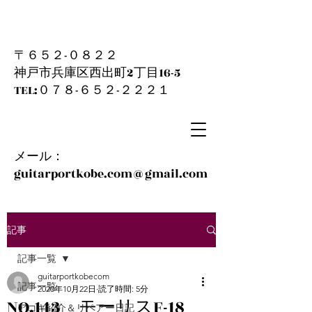
〒６５２-０８２２
神戸市兵庫区西出町2丁目16-5
​TEL:０７８-６５２-２２２１
メール：
guitarportkobe.com@gmail.com
記事
記事一覧
guitarportkobecom
記事一覧
2020年10月22日
読了時間: 5分
NO.143 モーリスF-18
アコギ紹介＆リペアー日記