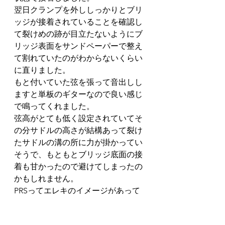
翌日クランプを外ししっかりとブリ
ッジが接着されていることを確認し
て裂けめの跡が目立たないようにブ
リッジ表面をサンドペーパーで整え
て割れていたのがわからないくらい
に直りました。
もと付いていた弦を張って音出しし
ますと単板のギターなので良い感じ
で鳴ってくれました。
弦高がとても低く設定されていてそ
の分サドルの高さが結構あって裂け
たサドルの溝の所に力が掛かってい
そうで、もともとブリッジ底面の接
着も甘かったので避けてしまったの
かもしれません。
PRSってエレキのイメージがあって
なんか高級なブランドの印象です
が、アコギもこれはお安い韓国製の