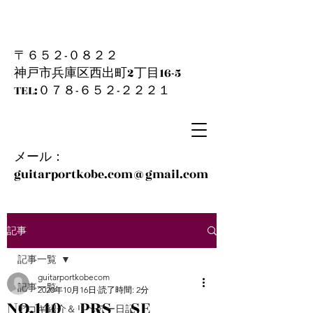
〒６５２-０８２２
神戸市兵庫区西出町2丁目16-5
​TEL:０７８-６５２-２２２１
メール：
guitarportkobe.com@gmail.com
記事
記事一覧
guitarportkobecom
記事一覧
2020年10月16日
読了時間: 2分
NO.140 PRS SE
アコギ紹介＆リペアー日記