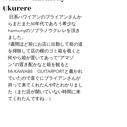
Ukurere
 日系ハワイアンのブライアンさんか
らまたまた60年代であろう希少な
harmonyのソプラノウクレレを頂き
ました。
1週間ほど前にお店に出勤して前の道
を掃除して店の横のゴミ箱を覗くと
何やら箱が置いてあって”アマゾ
ン”の置き配かなと箱を観ると
Mr.KAWABE　GUITARPORTと書かれ
ていたので直ぐにブライアンさんが
持って来てくれたんや⁉とわかりまし
た（まだ店が開いていない時間に来
てくれたんですね…）