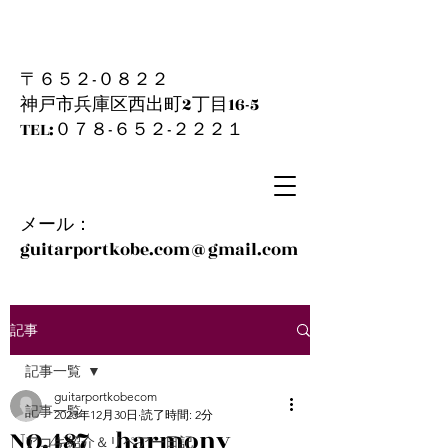
〒６５２-０８２２
神戸市兵庫区西出町2丁目16-5
​TEL:０７８-６５２-２２２１
メール：
guitarportkobe.com@gmail.com
記事
記事一覧
guitarportkobecom
記事一覧
2023年12月30日
読了時間: 2分
NO.487 harmony
アコギ紹介＆リペアー日記