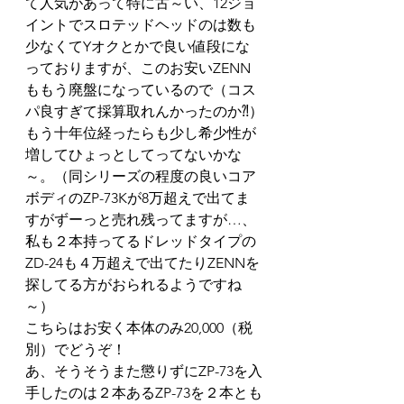
て人気があって特に古～い、12ジョ
イントでスロテッドヘッドのは数も
少なくてYオクとかで良い値段にな
っておりますが、このお安いZENN
ももう廃盤になっているので（コス
パ良すぎて採算取れんかったのか⁈）
もう十年位経ったらも少し希少性が
増してひょっとしてってないかな
～。（同シリーズの程度の良いコア
ボディのZP-73Kが8万超えで出てま
すがずーっと売れ残ってますが…、
私も２本持ってるドレッドタイプの
ZD-24も４万超えで出てたりZENNを
探してる方がおられるようですね
～）
こちらはお安く本体のみ20,000（税
別）でどうぞ！
あ、そうそうまた懲りずにZP-73を入
手したのは２本あるZP-73を２本とも