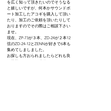
を広く知って頂きたいのでそうなる
と嬉しいですが、何本かサウンドポ
ート加工したアコギを購入して頂い
たり、加工のご依頼を頂いたりして
おりますのでその際はご相談下さい
ませ。
現在、ZP-73が３本、ZD-24が２本12
弦のZD-24-12とZENNが好きで6本も
集めてしましました。
お探しも方おられましたらどれも良
い状態ですのでご連絡くださいま
せ。
これを書いた翌日（本日）小ぶりな
アコギをお探しの女子がサンバース
トのZP 73を気に入って貰ってサウン
ドポートからの鳴りが弾いていて気
持ち良くて楽しく弾けるって言って
もらえて無事に嫁いで行きました。
彼女はギターの先生のショーンさん