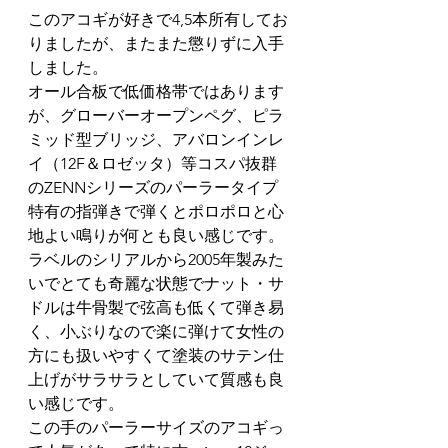
このアコギが好きで4,5本所有してお
りましたが、またまた懲りずに入手
しました。
オール合板で低価格帯ではあります
が、グローバーオープンペグ、ピラ
ミッド型ブリッジ、アバロンインレ
イ（12F＆ロゼッタ）等コスパ抜群
のZENNシリーズのパーラータイプ
特有の指弾きで弾くとポロポロと心
地よい鳴りが何とも良い感じです。
ラベルのシリアルから2005年製みた
いでとても奇麗な状態でナット・サ
ドルは牛骨製で弦高も低くて弾き易
く、小ぶりなので楽に弾けて女性の
方にも扱いやすくて塗装のサテン仕
上げがサラサラとしていて質感も良
い感じです。
この手のパーラーサイズのアコギっ