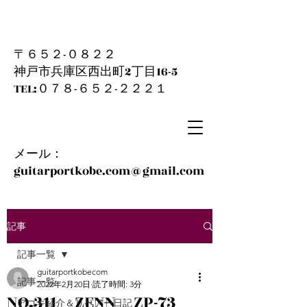
〒６５２-０８２２
神戸市兵庫区西出町2丁目16-5
​TEL:０７８-６５２-２２２１
メール：
guitarportkobe.com@gmail.com
記事
記事一覧
guitarportkobecom
記事一覧
2022年2月20日
読了時間: 3分
NO.311 ZENN ZP-73
アコギ紹介＆リペアー日記