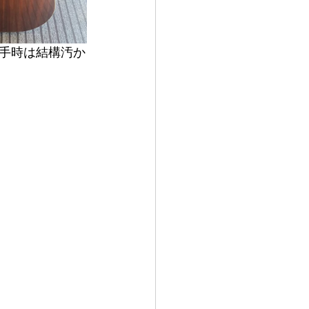
手時は結構汚か