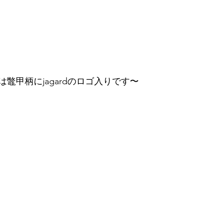
鼈甲柄にjagardのロゴ入りです〜