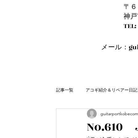
〒６
神戸
​T
メール：
gu
記事一覧
アコギ紹介＆リペアー日記
guitarportkobeco
No.610