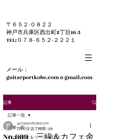
〒６５２-０８２２
神戸市兵庫区西出町2丁目16-5
​TEL:０７８-６５２-２２２１
メール：
guitarportkobe.com@gmail.com
記事
記事一覧
guitarportkobecom
記事一覧
5月17日
読了時間: 5分
No.609 三線＆カフェ余
アコギ紹介＆リペアー日記