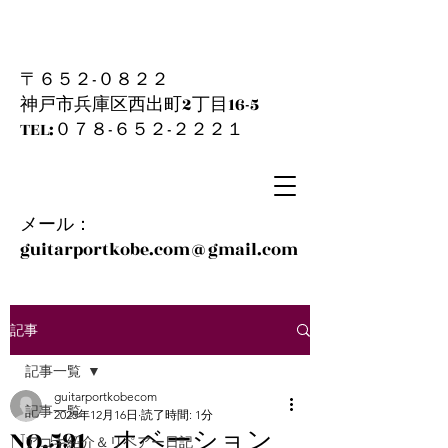
〒６５２-０８２２
神戸市兵庫区西出町2丁目16-5
​TEL:０７８-６５２-２２２１
メール：
guitarportkobe.com@gmail.com
記事
記事一覧
guitarportkobecom
記事一覧
2025年12月16日
読了時間: 1分
NO.591 オベーション
アコギ紹介＆リペアー日記