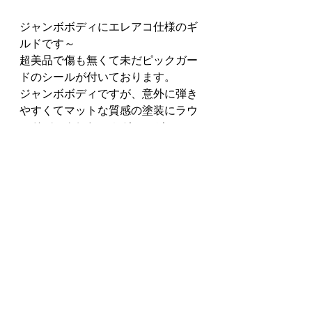
ジャンボボディにエレアコ仕様のギ
ルドです～
超美品で傷も無くて未だピックガー
ドのシールが付いております。
ジャンボボディですが、意外に弾き
やすくてマットな質感の塗装にラウ
ンドバックしたマホガニーがCOOL
な１本です～
純正のハードケースが付属しまし
て、お安く65,000円(税込み)です～
こちらもヤフオク!出品中45,000円～
です～
早いもの勝ち⁉です～