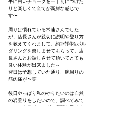
手に白いチョークを一丁前につけた
りと楽しくて全てが新鮮な感じで
す〜
周りは慣れている常連さんでした
が、店長さんが親切に説明や登り方
を教えてくれまして、約2時間程ボル
ダリングを楽しませてもらって、店
長さんとお話しさせて頂いてとても
良い体験が出来ました～
翌日は予想していた通り、腕周りの
筋肉痛が〜笑
後日やっぱり私のやりたいのは自然
の岩登りをしたいので、調べてみて
ロッククライミングの講習を受ける
べく某山岳会の講習に応募しまして
～
既に講習の募集は締切られていたの