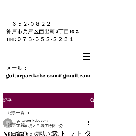
〒６５２-０８２２
神戸市兵庫区西出町2丁目16-5
​TEL:０７８-６５２-２２２１
メール：
guitarportkobe.com@gmail.com
記事
記事一覧
guitarportkobecom
記事一覧
2025年2月23日
読了時間: 3分
NO.559 赤いストラトタ
アコギ紹介＆リペアー日記