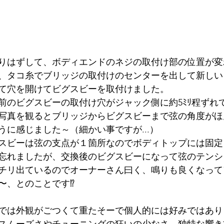
りはずして、ボディエンドのネジの取付け部の位置が変
、タコ糸でブリッジの取付けのセンターを出して新しい
て穴を開けてビグスビーを取付けました。
前のビグスビーの取付け穴がジャック側に約5ﾐﾘ程ずれ
写真を観るとブリッジからビグスビーまで弦の角度がほ
うに感じました～（細かい事ですが...）
スビーは弦の支点が１箇所なのでボディトップには固定
忘れましたが、交換後のビグスビーになって弦のテンシ
チリ出ているのでオーナーさん曰く、鳴りも良くなって
〜、とのことです⁉
では外観がごつくて重たそーで個人的には好みではあり