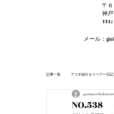
〒６
神戸
​T
メール：
gu
記事一覧
アコギ紹介＆リペアー日記
guitarportkobeco
NO.538