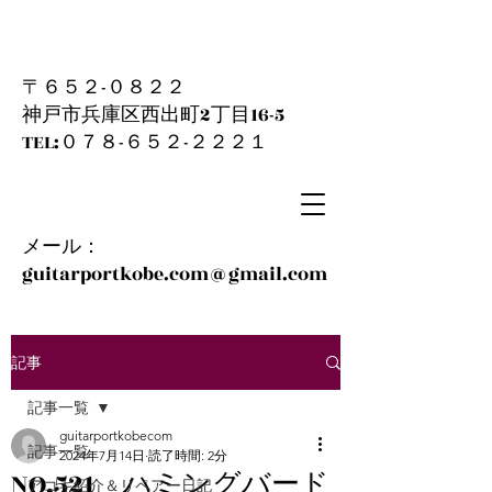
〒６５２-０８２２
神戸市兵庫区西出町2丁目16-5
​TEL:０７８-６５２-２２２１
メール：
guitarportkobe.com@gmail.com
記事
記事一覧
guitarportkobecom
記事一覧
2024年7月14日
読了時間: 2分
NO.521 ハミングバード
アコギ紹介＆リペアー日記