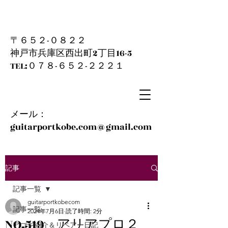
〒６５２-０８２２
神戸市兵庫区西出町2丁目16-5
​TEL:０７８-６５２-２２２１
メール：
guitarportkobe.com@gmail.com
記事
記事一覧
guitarportkobecom
記事一覧
2024年7月6日
読了時間: 2分
NO.519 アリアプロ２
アコギ紹介＆リペアー日記