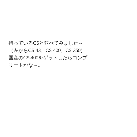
持っているCSと並べてみました～
（左からCS-43、CS-400、CS-350）
国産のCS-400をゲットしたらコンプ
リートかな～...
同じシルバーの先日ゲットしたPEと
２ショット～（CSの方が少し濃い目
です～）
CSシリーズも好きなギターなんです
が現行モデルとしては生産されてい
ないので是非復活して欲しいもので
すが、国産のが発売された当時は他
のメーカーから安価でコスパが良す