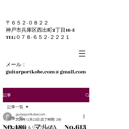
〒６５２-０８２２
神戸市兵庫区西出町2丁目16-5
​TEL:０７８-６５２-２２２１
メール：
guitarportkobe.com@gmail.com
記事
記事一覧
guitarportkobecom
記事一覧
2023年12月23日
読了時間: 2分
NO.486 マルハ No.613
アコギ紹介＆リペアー日記