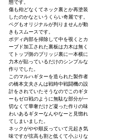
態です。
傷も殆どなくてネック裏とか再塗装
したのかなというくらい奇麗です。
ペグもオリジナルが判りませんが動
きもスムースです。
ボディ内部を掃除して中を覗くとカ
ーブド加工された裏板は力木は無く
てトップ側のブリッジ裏に一本横に
力木が貼っているだけのシンプルな
作りでした。
このマルハギターを造られた製作者
の橋本文夫さんは戦時中戦闘機の設
計をされていたそうなのでこのギタ
ーもゼロ戦のように無駄な部分が一
切なくて華奢だけど凝った作りの味
わいあるギターなんやなーと見惚れ
てしまいました。
ネックがやや順反っていて元起き気
味ですが弦高も割と低くて小ぶりな