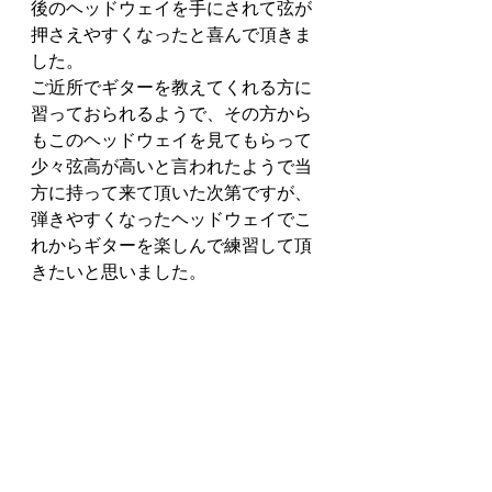
後のヘッドウェイを手にされて弦が
押さえやすくなったと喜んで頂きま
した。
ご近所でギターを教えてくれる方に
習っておられるようで、その方から
もこのヘッドウェイを見てもらって
少々弦高が高いと言われたようで当
方に持って来て頂いた次第ですが、
弾きやすくなったヘッドウェイでこ
れからギターを楽しんで練習して頂
きたいと思いました。
ボディサイドに付いているプリアン
プのチューナーが少し使いにくいの
でチューナーも購入して頂きまし
た。
この度のご依頼ありがとうございま
した。
またのご依頼お待ちしております
<(_ _)>