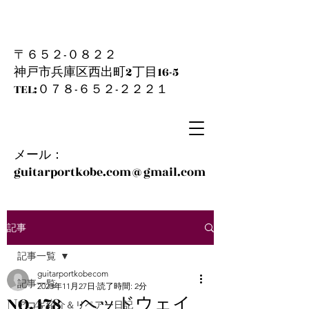
〒６５２-０８２２
神戸市兵庫区西出町2丁目16-5
​TEL:０７８-６５２-２２２１
メール：
guitarportkobe.com@gmail.com
記事
記事一覧
guitarportkobecom
記事一覧
2023年11月27日
読了時間: 2分
NO.478 ヘッドウェイ
アコギ紹介＆リペアー日記