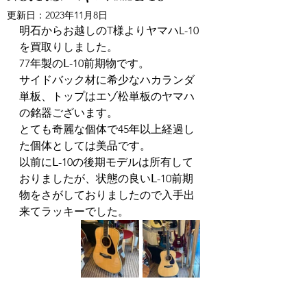
更新日：
2023年11月8日
明石からお越しのT様よりヤマハL-10
を買取りしました。
77年製のⅬ-10前期物です。
サイドバック材に希少なハカランダ
単板、トップはエゾ松単板のヤマハ
の銘器ございます。
とても奇麗な個体で45年以上経過し
た個体としては美品です。
以前にⅬ-10の後期モデルは所有して
おりましたが、状態の良いⅬ-10前期
物をさがしておりましたので入手出
来てラッキーでした。