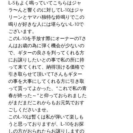
Ⅼ-5もよく鳴っていてこちらはジャ
ラ〜んと響くのに対してⅬ-10はジャ
リーンとヤマハ独特な鈴鳴りでこの
鳴りが好きな人には堪らないⅬ-10で
ございます。
このⅬ-10を手放す際にオーナーのTさ
んはお歳の為に弾く機会が少ないの
で、ギターの良さを判ってくれる方
にお譲りしたいとの事で私の所に持
って来てくれて、納得頂ける価格で
引き取らせて頂いてTさんもギター
の事を大事にしてくれる方に引き取
って貰ってよかった、”これで私の青
春が終った～”と仰っておられました
がまだまだこれからもお元気でおす
ごしくださいませ。
このⅬ-10は暫くは私が弾いて楽しも
うと思っておりますが、Ⅼ-10をお探
しの方がおられたらお譲りしますの