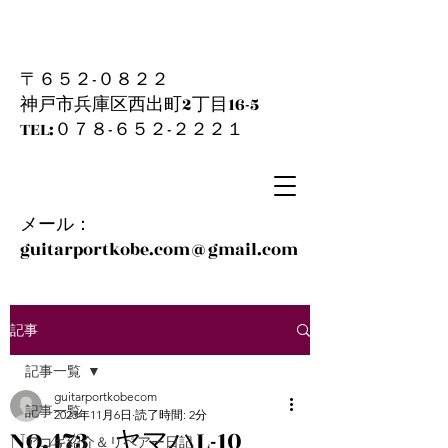
〒６５２-０８２２
神戸市兵庫区西出町2丁目16-5
​TEL:０７８-６５２-２２２１
メール：
guitarportkobe.com@gmail.com
記事
記事一覧
guitarportkobecom
記事一覧
2023年11月6日
読了時間: 2分
NO.473 ヤマハL-10
アコギ紹介＆リペアー日記