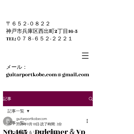
〒６５２-０８２２
神戸市兵庫区西出町2丁目16-5
​TEL:０７８-６５２-２２２１
メール：
guitarportkobe.com@gmail.com
記事
記事一覧
guitarportkobecom
記事一覧
2023年9月18日
読了時間: 3分
NO.465 Dulcimer＆Vp
アコギ紹介＆リペアー日記