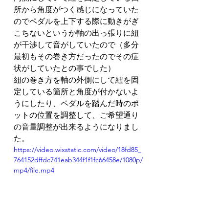
所から角度がつく感じになっていた
のでペダルを上下する際に動きがぎ
こちないというか軸の出っ張りに紐
が干渉して音がしていたので（多分
最初もその巻き方だったのでその症
状がしていたとの事でした）
紐の巻き方を軸の外側にして紐を固
定している箇所と角度が付かないよ
うにしたり、ペダルを踏んだ時のポ
ットの位置を調整して、ご希望通り
の音量調整が出来るようになりまし
た。
https://video.wixstatic.com/video/18fd85_
764152dffdc741eab344f1f1fc66458e/1080p/
mp4/file.mp4