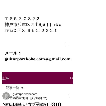
〒６５２-０８２２
神戸市兵庫区西出町2丁目16-5
​TEL:０７８-６５２-２２２１
メール：
guitarportkobe.com@gmail.com
記事
記事一覧
guitarportkobecom
記事一覧
2023年7月9日
読了時間: 2分
NO.446 ヤマハC-310
アコギ紹介＆リペアー日記