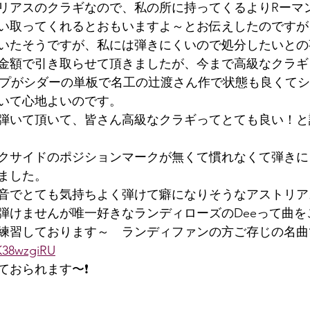
リアスのクラギなので、私の所に持ってくるよりRーマ
い取ってくれるとおもいますよ～とお伝えしたのですが
いたそうですが、私には弾きにくいので処分したいとの
金額で引き取らせて頂きましたが、今まで高級なクラギ
トップがシダーの単板で名工の辻渡さん作で状態も良くて
いて心地よいのです。
弾いて頂いて、皆さん高級なクラギってとても良い！と
クサイドのポジションマークが無くて慣れなくて弾きに
ました。
音でとても気持ちよく弾けて癖になりそうなアストリア
弾けませんが唯一好きなランディローズのDeeって曲を
練習しております～　ランディファンの方ご存じの名曲
qK38wzgiRU
ておられます〜❗️