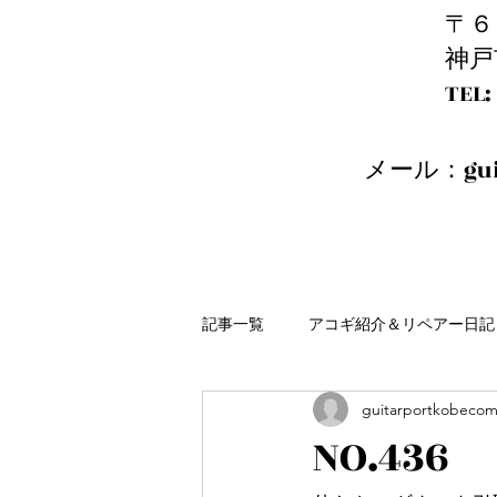
〒６
神戸
​T
メール：
gu
記事一覧
アコギ紹介＆リペアー日記
guitarportkobeco
NO.43