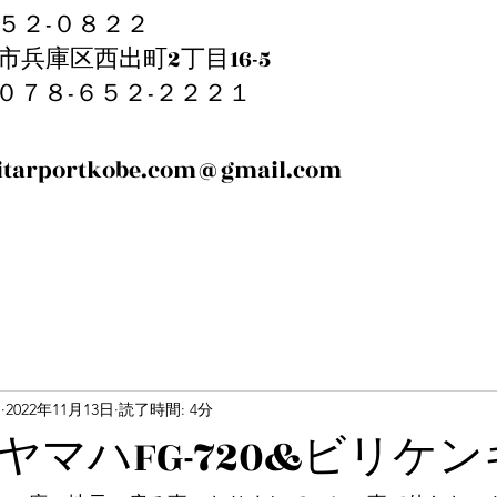
５２-０８２２
市兵庫区西出町2丁目16-5
EL:０７８-６５２-２２２１
itarportkobe.com@gmail.com
m
2022年11月13日
読了時間: 4分
9 ヤマハFG-720&ビリケ