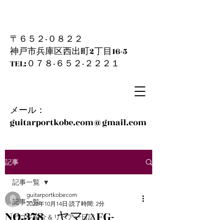
〒６５２-０８２２
神戸市兵庫区西出町2丁目16-5
​TEL:０７８-６５２-２２２１
メール：
guitarportkobe.com@gmail.com
記事
記事一覧
guitarportkobecom
記事一覧
2022年10月14日
読了時間: 2分
NO.378 ヤマハFG-
アコギ紹介＆リペアー日記