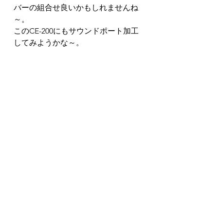
バーの組合せ良いかもしれませんね
～。
このCE-200にもサウンドポート加工
してみようかな～。
後日、Nさんからメールを頂きまし
て、CE-200の買取り代金（少額です
が…）はなんと奥様に渡したとの事
で、これで暫くは安泰なギターライ
フが遅れるとの事でとても優しい奥
さん思いのお人柄を感じれるNさん
でございました。
とても大切に使って来られたCE-200
をお譲りいただきましてありがとう
ございました。
ちょっとカスタマイズしましたが、
気に入ってくれる方にお譲り出来た
ら嬉しいです。