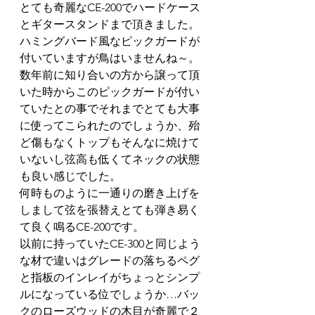
とても奇麗なCE-200でハードケース
とギタースタンドまで頂きました。
ハミングバード風なピックガードが
付いていますが鳥はいませんね～。
数年前に知り合いの方から譲って頂
いた時からこのピックガードが付い
ていたとの事でそれまでとても大事
に使ってこられたのでしょうか、殆
ど傷もなくトップもそんなに焼けて
いないし弦高も低くてネックの状態
も良い感じでした。
何時ものように一通りの磨き上げを
しまして弦を張替えとても弾き易く
て良く鳴るCE-200です。
以前に持っていたCE-300と同じよう
な材で違いはグレードの落ちるペグ
と指板のインレイがちょっとシンプ
ルになっている位でしょうか…バッ
クのローズウッドの木目が奇麗で２