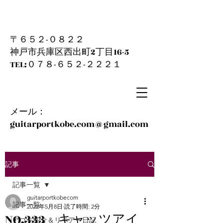
〒６５２-０８２２
神戸市兵庫区西出町2丁目16-5
​TEL:０７８-６５２-２２２１
メール：
guitarportkobe.com@gmail.com
記事
記事一覧
guitarportkobecom
記事一覧
2022年5月8日
読了時間: 2分
NO.333 キャッツアイ
アコギ紹介＆リペアー日記