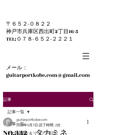
〒６５２-０８２２
神戸市兵庫区西出町2丁目16-5
​TEL:０７８-６５２-２２２１
メール：
guitarportkobe.com@gmail.com
記事
記事一覧
guitarportkobecom
記事一覧
2022年5月7日
読了時間: 2分
NO.332 タカミネ
アコギ紹介＆リペアー日記