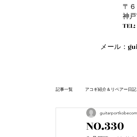
〒６
神戸
​T
メール：
gu
記事一覧
アコギ紹介＆リペアー日記
guitarportkobeco
NO.33