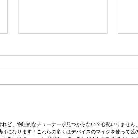
NO.614 モーリスGJ ”1969”
NO.
プ
けれど、物理的なチューナーが見つからない？心配いりません
助けになります！これらの多くはデバイスのマイクを使って弦