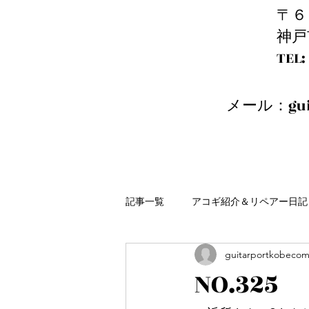
〒６
神戸
​T
メール：
gu
記事一覧
アコギ紹介＆リペアー日記
guitarportkobeco
NO.3