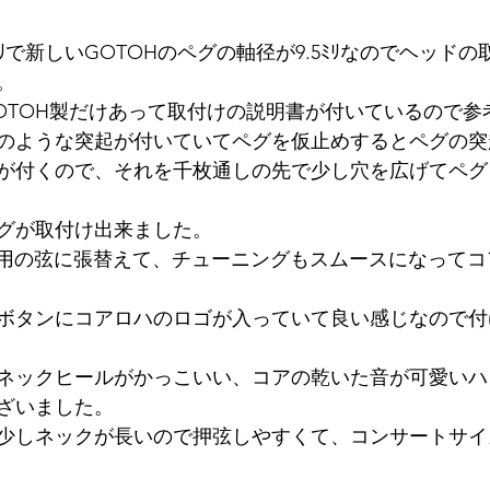
ﾘで新しいGOTOHのペグの軸径が9.5ﾐﾘなのでヘッド
。
OTOH製だけあって取付けの説明書が付いているので参
のような突起が付いていてペグを仮止めするとペグの突
が付くので、それを千枚通しの先で少し穴を広げてペグ
グが取付け出来ました。
-G用の弦に張替えて、チューニングもスムースになって
ボタンにコアロハのロゴが入っていて良い感じなので付
ネックヒールがかっこいい、コアの乾いた音が可愛いハ
ざいました。
少しネックが長いので押弦しやすくて、コンサートサイ