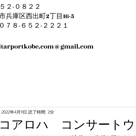
５２-０８２２
市兵庫区西出町2丁目16-5
EL:０７８-６５２-２２２１
itarportkobe.com@gmail.com
m
2022年4月9日
読了時間: 2分
25 コアロハ コンサート