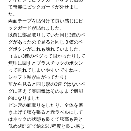
て奇麗にピックガードが外せまし
た。
両面テープを貼付けて良い感じにピ
ックガードが貼れました。
以前に部品取りしていた同じ3連のペ
グがあったので見ると同じ３弦のペ
グボタンがこれも壊れていました。
（古い3連のペグって固かったりして
無理に回すとプラスチックのボタン
って割れてしまいやすいですね～、
シャフト軸が曲がってたり）
前から見ると同じ形の3連ではないペ
グに替えて雰囲気はそのままで機能
的になりました
ピン穴の面取りをしたり、全体を磨
き上げて弦を張ると赤ラベルにして
はネックの状態も良くて弦高も割と
低め6弦12Fで約2.5ﾐﾘ程度と良い感じ