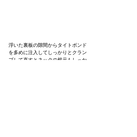
浮いた裏板の隙間からタイトボンド
を多めに注入してしっかりとクラン
プして直すとネックの根元もしっか
りとして弦を張っても問題ない状態
になりました。
ボディの中を覗くとサイドを繋ぐラ
イニングが切込みのない１本の板を
曲げて作っているのが見えます（鈴
木のギターとかもこのライニンだっ
たり古い国産のアコギに時々ありま
すね、73年の刻印がありました。御
年48歳！
オリジナルのペグも綺麗でこの丸い