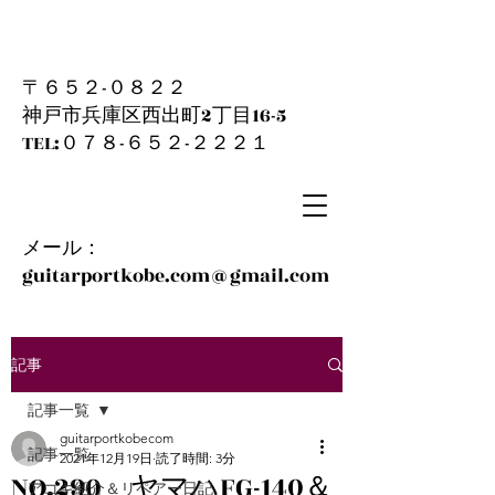
〒６５２-０８２２
神戸市兵庫区西出町2丁目16-5
​TEL:０７８-６５２-２２２１
メール：
guitarportkobe.com@gmail.com
記事
記事一覧
guitarportkobecom
記事一覧
2021年12月19日
読了時間: 3分
NO.290 ヤマハFG-140＆
アコギ紹介＆リペアー日記