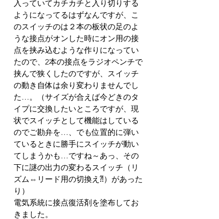
入っていてカチカチと入り切りする
ようになってるはずなんですが、こ
のスイッチのは２本の板状の足のよ
うな接点がオンした時にオン用の接
点を挟み込むような作りになってい
たので、2本の接点をラジオペンチで
挟んで狭くしたのですが、スイッチ
の動き自体は余り変わりませんでし
た…。（サイズが合えば今どきのタ
イプに交換したいところですが、現
状でスイッチとして機能はしている
のでご勘弁を…、でも位置的に弾い
ているときに勝手にスイッチが動い
てしまうかも…ですね～あっ、その
下に謎の出力の変わるスイッチ（リ
ズム⇔リード用の切換え⁈）があった
り）
電気系統に接点復活剤を塗布してお
きました。