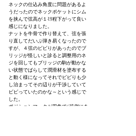
ネックの仕込み角度に問題があるよ
うだったのでネックポケットにシム
を挟んで弦高が１ﾐﾘ程下がって良い
感じになりました。
ナットを牛骨で作り替えて、弦を張
り直してだいぶ弾き易くなったので
すが、４弦のビビりがあったのでブ
リッジが怪しいと診ると調整用のネ
ジを回してもブリッジの駒が動かな
い状態でばらして潤滑材を塗布する
と動く様になってそれでビビりも少
し治まってその辺りが干渉していて
ビビっていたのかな～という感じで
した。
ポジションマークが四角で6弦側にあ
ったり、あとトーンスイッチが0にし
たら最大で10で最小（テスコは最初
からそういう仕様みたいです）トレ
モロも独特で（中々良い感じで動い