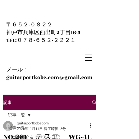
〒６５２-０８２２
神戸市兵庫区西出町2丁目16-5
​TEL:０７８-６５２-２２２１
メール：
guitarportkobe.com@gmail.com
記事
記事一覧
guitarportkobecom
記事一覧
2021年11月11日
読了時間: 3分
NO.281 テスコ WG-4L
アコギ紹介＆リペアー日記