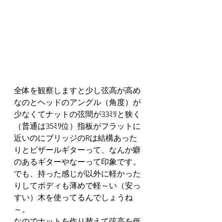
全体を観察しますと少し弦高が高め
なのとヘッドのアングル（角度）が
少なくてナットの弦間が33ﾐﾘと狭く
（普通は35ﾐﾘ位）指板がフラットに
近いのにブリッジのRは結構あった
りとビザールギターって、なんか癖
のあるギターやなーって印象です。
でも、持った感じが以外に軽かった
りしてボディも薄めで軽～い（安っ
すい）木を使ってるんでしょうね
～。
なのでナットを作り替えて弦高を低