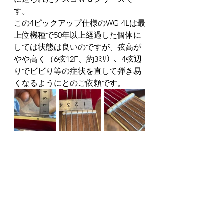
す。
この4ピックアップ仕様のWG-4Lは最
上位機種で50年以上経過した個体に
しては状態は良いのですが、弦高が
やや高く（6弦12F、約3ﾐﾘ）、4弦辺
りでビビり等の症状を直して弾き易
くなるようにとのご依頼です。