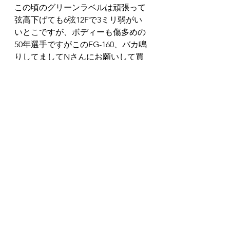
この頃のグリーンラベルは頑張って
弦高下げても6弦12Fで3ミリ弱がい
いとこですが、ボディーも傷多めの
50年選手ですがこのFG-160、バカ鳴
りしてましてNさんにお願いして買
い取ろうと思うくらいでしたが前の
名工楽器のクラギも気に入って買い
取ったのでここは我慢してまた状態
の良いFG-160があったら入手したい
なーと思いました。
取りに来られたNさんと色んな事を
話していると同じ高校の７つ上の先
輩であったことがわかりました。
とっても優しくて色んな話を聞かせ
てくれる先輩ですがまた掘り出し物
のギターを仕入れたら持って来てく
ださいね！
楽しみにしていまーす。