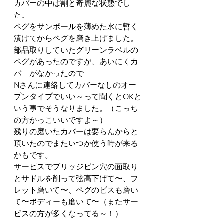
カバーの中は割と奇麗な状態でし
た。
ペグをサンポールを薄めた水に暫く
漬けてからペグを磨き上げました。
部品取りしていたグリーンラベルの
ペグがあったのですが、あいにくカ
バーがなかったので
Nさんに連絡してカバーなしのオー
プンタイプでいい～って聞くとOKと
いう事でそうなりました。（こっち
の方かっこいいですよ～）
残りの磨いたカバーは要らんからと
頂いたのでまたいつか使う時が来る
かもです。
サービスでブリッジピン穴の面取り
とサドルを削って弦高下げて〜、フ
レット磨いて〜、ペグのビスも磨い
て〜ボディーも磨いて〜（またサー
ビスの方が多くなってる～！）