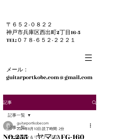
〒６５２-０８２２
神戸市兵庫区西出町2丁目16-5
​TEL:０７８-６５２-２２２１
メール：
guitarportkobe.com@gmail.com
記事
記事一覧
guitarportkobecom
記事一覧
2021年8月10日
読了時間: 2分
NO.255 ヤマハFG-160
アコギ紹介＆リペアー日記