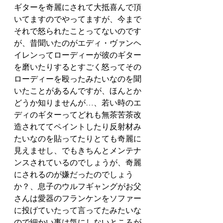
ギターを奇麗にされて大抵喜んで頂
いてますのでやってますが、今まで
それで怒られたことってないのです
が、昔聞いたのがエディ・ヴァンヘ
イレンってローディーが彼のギター
を磨いたりするとすごく怒ってその
ローディーを殴ったみたいなのを聞
いたことがあるんですが、ほんとか
どうか知りませんが…、若い時のエ
ディのギターってどれも無茶苦茶改
造されててペイントしたり反射材み
たいなのを貼ってたりとても奇麗に
見えませし、でもきちんとメンテナ
ンスされているのでしょうが、奇麗
にされるのが嫌だったのでしょう
か？、息子のウルフギャングがお父
さんは愛器のフランケンをソファー
に投げていたって言ってたみたいな
ので細かい事は気にしないところが