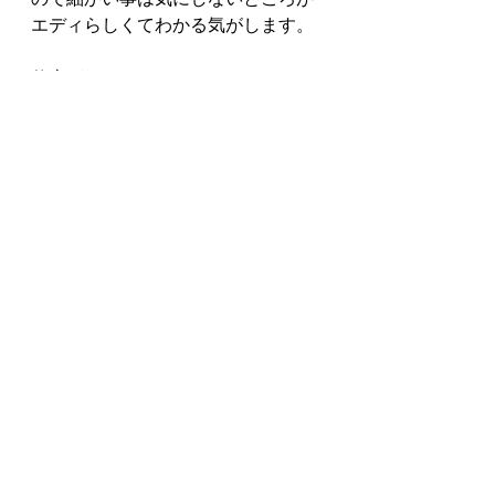
エディらしくてわかる気がします。
仕上がったアストリアスをTさんに
お渡しして、とても弾きやすくなっ
て喜んでいただきました。奇麗にな
っているのをエディみたいに怒られ
なくて良かったです…笑
アストリアスを関連のサイト拝見し
てた時に前身の「名工ギター」って
いうのを思い出して先日リサイクル
ショップ店主Nさんから格安で譲っ
ていただいた可愛いサイズのクラシ
ックギターのラベルにMEIKO　
GAKKIって書いてたのを思い出しま
した。
とても作りが良くてトップ単板だっ
たので気に入ったので譲ってもらっ
たのですが、これってもしかして名