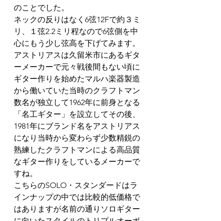
のことでした。
ネックの反りはなく6弦12Fで約３ミ
リ、１弦2.2ミリ程なので6弦側を中
心にもう少し弦高を下げてみます。
アストリアスは久留米市にあるギタ
ーメーカーで元々戦後間もない頃に
ギター作りを始めたマルハ楽器製造
から働いていた当時のクラフトマン
数名が独立して1962年に前身となる
「名工ギター」を設立してその後、
1981年にブランド名をアストリアス
になり当時から変わらず少数精鋭の
熟練したクラフトマンによる高品質
なギター作りをしているメーカーで
すね。
こちらのSOLO・スタンダードはラ
インナップの中では比較的低価格で
はありますが名前の通りソロギター
に向いたスタイルのトリプルオーボ