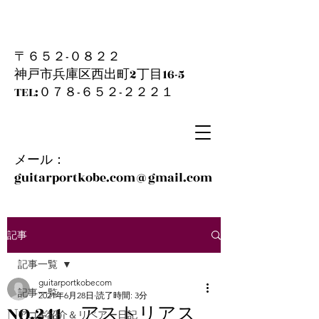
〒６５２-０８２２
神戸市兵庫区西出町2丁目16-5
​TEL:０７８-６５２-２２２１
メール：
guitarportkobe.com@gmail.com
記事
記事一覧
guitarportkobecom
記事一覧
2021年6月28日
読了時間: 3分
NO.241 アストリアス
アコギ紹介＆リペアー日記