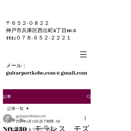
〒６５２-０８２２
神戸市兵庫区西出町2丁目16-5
​TEL:０７８-６５２-２２２１
メール：
guitarportkobe.com@gmail.com
記事
記事一覧
guitarportkobecom
記事一覧
2021年6月10日
読了時間: 3分
NO.230 モラレス モズ
アコギ紹介＆リペアー日記