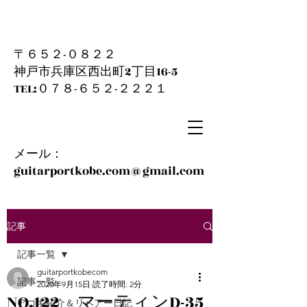
〒６５２-０８２２
神戸市兵庫区西出町2丁目16-5
​TEL:０７８-６５２-２２２１
メール：
guitarportkobe.com@gmail.com
記事
記事一覧
guitarportkobecom
記事一覧
2020年9月15日
読了時間: 2分
NO.122 マーティンD-35
アコギ紹介＆リペアー日記