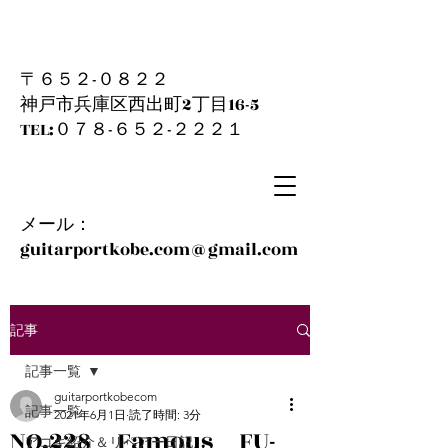
〒６５２-０８２２
神戸市兵庫区西出町2丁目16-5
​TEL:０７８-６５２-２２２１
メール：
guitarportkobe.com@gmail.com
記事
記事一覧
guitarportkobecom
記事一覧
2021年6月1日
読了時間: 3分
NO.228 Famous FU-
アコギ紹介＆リペアー日記