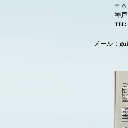
〒６
神戸
​T
メール：
gu